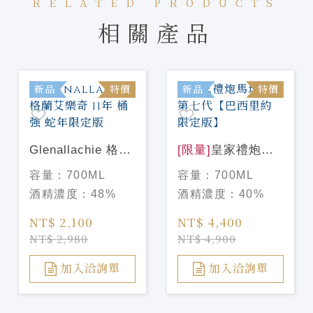
RELATED PRODUCTS
相關產品
新品
特價
新品
特價
Glenallachie 格蘭
[限量]
皇家禮炮馬
艾樂奇 11年 桶強
球系列第七代【巴
容量：
700ML
容量：
700ML
蛇年限定版
西里約限定版】
酒精濃度：
48%
酒精濃度：
40%
NT$ 2,100
NT$ 4,400
NT$ 2,980
NT$ 4,900
加入洽詢單
加入洽詢單