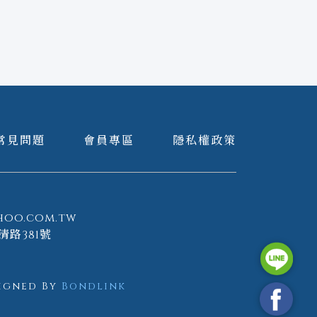
常見問題
會員專區
隱私權政策
hoo.com.tw
清路381號
igned By
Bondlink