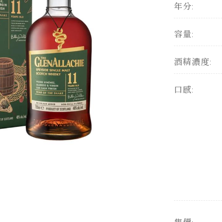
年分:
容量:
酒精濃度:
口感: