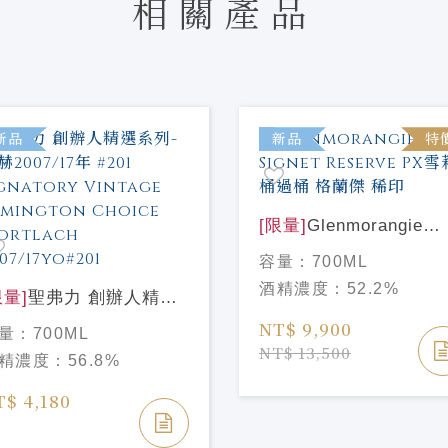
相關產品
新品
新品
特
[限量]
Glenmorangie
Signet Reserve PX雪
容量：
700ML
桶過桶 格蘭傑 稀印
酒精濃度：
52.2%
限量]
聖弗力 創辦人精選
列-慕赫2007/17年 #201
NT$ 9,900
量：
700ML
gnatory Vintage
NT$ 13,500
精濃度：
56.8%
mington Choice
rtlach 2007/17yo#201
T$ 4,180