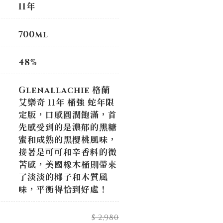
11年
700ml
48%
Glenallachie 格蘭
艾樂奇 11年 桶強 蛇年限
定版，口感圓潤飽滿，首
先感受到的是濃郁的黑糖
蜜和成熟的黑櫻桃風味，
接著是可可和辛香料的微
苦感，美國橡木桶則帶來
了淡淡的椰子和木質風
味，平衡得恰到好處！
$ 2,980