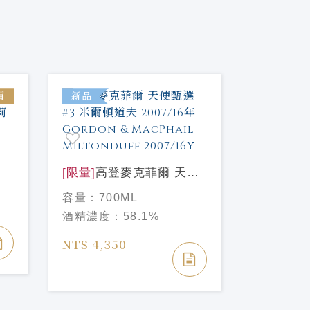
價
新品
新品
噶瑪蘭 金
一麥芽威
容量：
70
莉
[限量]
高登麥克菲爾 天使
酒精濃度
甄選#3 米爾頓道夫
容量：
700ML
2007/16年 Gordon &
NT$ 2,2
酒精濃度：
58.1%
MacPhail Miltonduff
NT$ 2,50
2007/16Y
NT$ 4,350