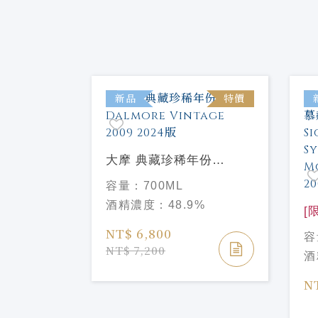
特價
新品
特價
藏珍稀年份
大摩 典藏珍稀年份
AGE 2006
Dalmore Vintage 2009
容量：
700ML
2024版
%
酒精濃度：
48.9%
[
系
NT$ 6,800
容
Si
NT$ 7,200
酒
Sy
Mo
N