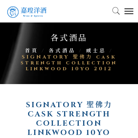
各式酒品
首頁
/
各式酒品
/
威士忌
/
SIGNATORY 聖佛力 cask
strength collection
linkwood 10yo 2012
SIGNATORY 聖佛力
CASK STRENGTH
COLLECTION
LINKWOOD 10YO