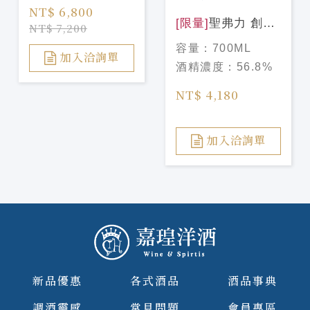
NT$ 6,800
[限量]
聖弗力 創辦
NT$ 7,200
人精選系列-慕赫
容量：
700ML
2007/17年 #201
加入洽詢單
酒精濃度：
56.8%
Signatory Vintage
Symington Choice
NT$ 4,180
Mortlach
2007/17yo#201
加入洽詢單
新品優惠
各式酒品
酒品事典
調酒靈感
常見問題
會員專區