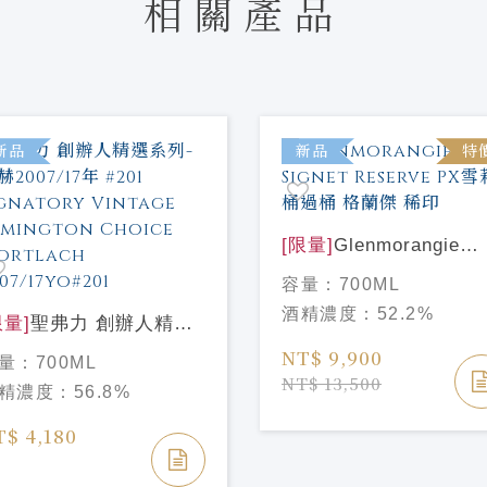
相關產品
新品
新品
特
[限量]
Glenmorangie
Signet Reserve PX雪
容量：
700ML
桶過桶 格蘭傑 稀印
酒精濃度：
52.2%
限量]
聖弗力 創辦人精選
列-慕赫2007/17年 #201
NT$ 9,900
量：
700ML
gnatory Vintage
NT$ 13,500
精濃度：
56.8%
mington Choice
rtlach 2007/17yo#201
T$ 4,180