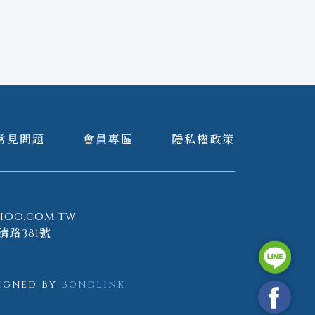
常見問題
會員專區
隱私權政策
hoo.com.tw
清路381號
igned By
Bondlink