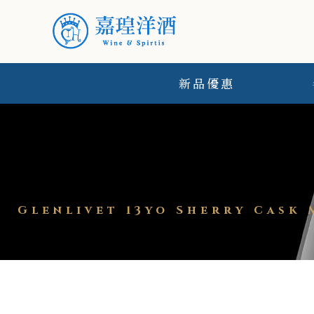
新品優惠
Glenlivet 13yo Sherry Cas