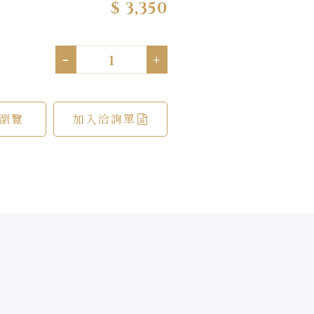
$ 3,350
-
+
瀏覽
加入洽詢單