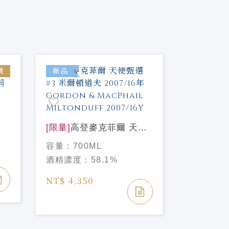
價
新品
新品
噶瑪蘭 金
一麥芽威
容量：
70
莉
[限量]
高登麥克菲爾 天使
酒精濃度
甄選#3 米爾頓道夫
容量：
700ML
2007/16年 Gordon &
NT$ 2,2
酒精濃度：
58.1%
MacPhail Miltonduff
NT$ 2,50
2007/16Y
NT$ 4,350