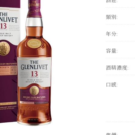
酒莊:
類別:
年分:
容量:
酒精濃度:
口感: