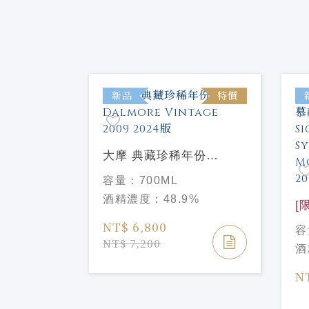
特價
新品
特價
藏珍稀年份
大摩 典藏珍稀年份
AGE 2006
Dalmore Vintage 2009
容量：
700ML
2024版
%
酒精濃度：
48.9%
[
系
NT$ 6,800
容
Si
NT$ 7,200
酒
Sy
Mo
N