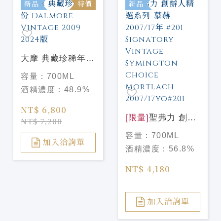
新品
特價
新品
大摩 典藏珍稀年份
Dalmore Vintage
容量：
700ML
2009 2024版
酒精濃度：
48.9%
NT$ 6,800
[限量]
聖弗力 創辦
NT$ 7,200
人精選系列-慕赫
容量：
700ML
2007/17年 #201
加入洽詢單
酒精濃度：
56.8%
Signatory Vintage
Symington Choice
NT$ 4,180
Mortlach
2007/17yo#201
加入洽詢單