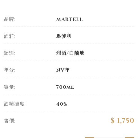
品牌:
MARTELL
酒莊:
馬爹利
類別:
烈酒/白蘭地
年分:
NV年
容量:
700ml
酒精濃度:
40%
$ 1,750
售價: