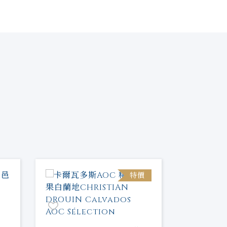
特價
[限量]
軒尼