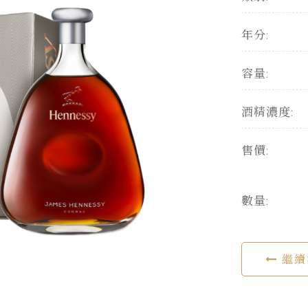
年分:
容量:
酒精濃度:
售價:
數量:
繼續