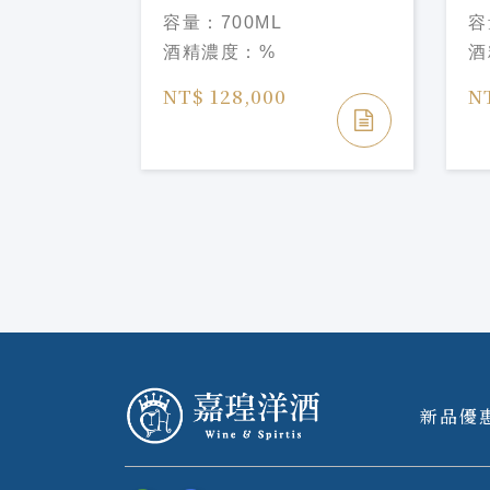
蘭地HENNESSY
白
容量：
700ML
容
RICHARD 700ML
H
酒精濃度：
%
酒
7
NT$ 128,000
N
新品優