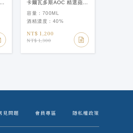
干邑
卡爾瓦多斯AOC 精選蘋果
VSOP 2
容量：
70
白蘭地CHRISTIAN
量版
容量：
700ML
酒精濃度
DROUIN Calvados AOC
酒精濃度：
40%
Sélection
NT$ 1,4
NT$ 1,200
NT$ 1,80
NT$ 1,300
常見問題
會員專區
隱私權政策