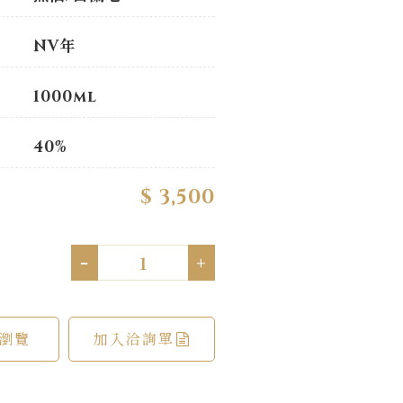
NV年
1000ml
40%
$ 3,500
-
+
瀏覽
加入洽詢單