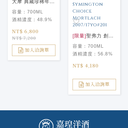
大摩 典藏珍稀年份
Dalmore Vintage
容量：
700ML
2009 2024版
酒精濃度：
48.9%
NT$ 6,800
[限量]
聖弗力 創辦
NT$ 7,200
人精選系列-慕赫
容量：
700ML
2007/17年 #201
加入洽詢單
酒精濃度：
56.8%
Signatory Vintage
Symington Choice
NT$ 4,180
Mortlach
2007/17yo#201
加入洽詢單