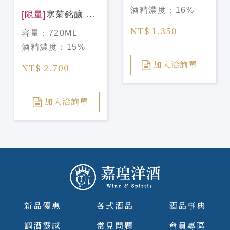
酒精濃度：
16%
[限量]
寒菊銘釀 電
照菊 39 Sparkling
NT$ 1,350
容量：
720ML
純米大吟釀
酒精濃度：
15%
Luminous
Emblem 720ml
加入洽詢單
NT$ 2,700
加入洽詢單
新品優惠
各式酒品
酒品事典
調酒靈感
常見問題
會員專區