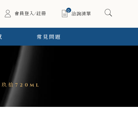
0
會員登入/註冊
洽詢清單
感
常見問題
玖拾720ml