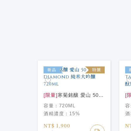
特價
新品
特價
OCEAN
[限量]
寒菊銘釀 愛山 50
[
釀 薄濁無
Red Diamond 純米大吟釀
吹
容量：
720ML
容
ml
720ml
酛
酒精濃度：
15%
酒
NT$ 1,900
N