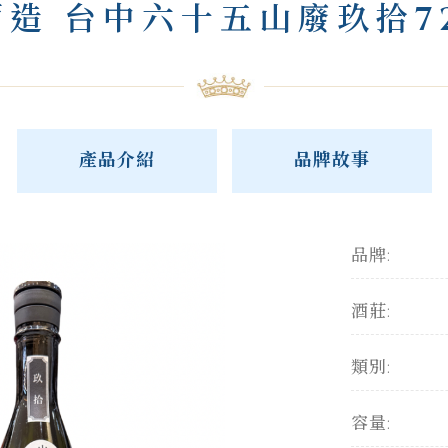
造 台中六十五山廢玖拾7
產品介紹
品牌故事
品牌:
酒莊:
類別:
容量: