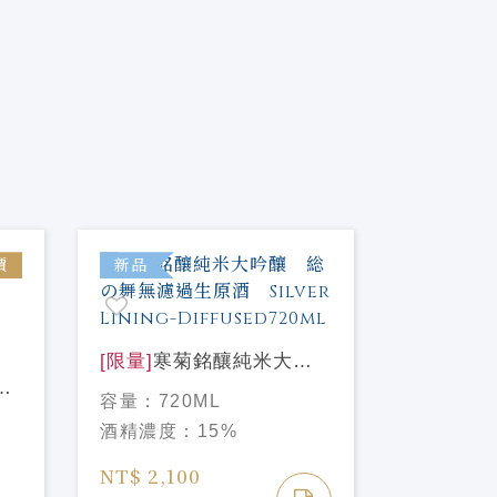
價
新品
新品
[限量]
寒菊
[限量]
寒菊銘釀純米大吟
Hazy M
容量：
72
ro
釀 総の舞無濾過生原
720ml
容量：
720ML
酒精濃度
酒 Silver Lining-
酒精濃度：
15%
o
Diffused720ml
NT$ 1,8
NT$ 2,100
NT$ 2,60