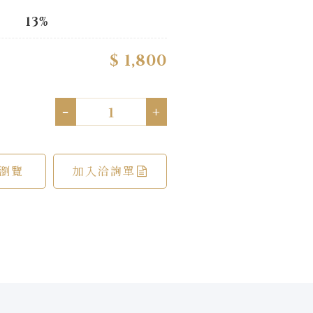
13%
$ 1,800
-
+
瀏覽
加入洽詢單