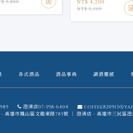
NT$ 4,200
$ 9,800
NT$ 5,500
惠
各式酒品
酒品事典
調酒靈感
989
澄清店07-398-6404
coffee820913@ya
- 高雄市鳳山區文龍東路785號 ｜ 澄清店 - 高雄市三民區澄