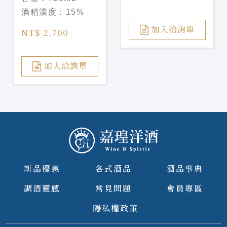
純米大吟釀
酒精濃度：
15%
Luminous
Emblem 720ml
加入洽詢單
NT$ 2,700
加入洽詢單
新品優惠
各式酒品
酒品事典
調酒靈感
常見問題
會員專區
隱私權政策