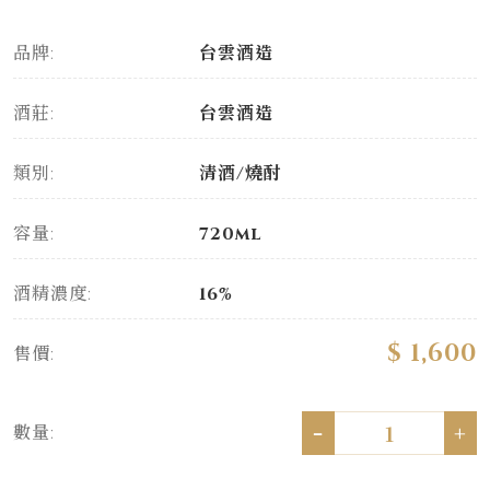
品牌:
台雲酒造
酒莊:
台雲酒造
類別:
清酒/燒酎
容量:
720ml
酒精濃度:
16%
$ 1,600
售價:
-
+
數量: