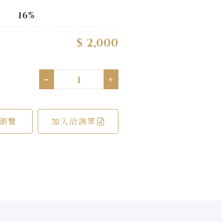
16%
$ 2,000
-
+
瀏覽
加入洽詢單