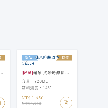
價
新品
特價
新品
衛
[限量]
龜泉 純米吟釀原酒
[限量]
花
CEL24
米大吟釀 
容量：
720ML
容量：
72
酒精濃度：
14%
酒精濃度
NT$ 1,650
NT$ 4,2
NT$ 1,900