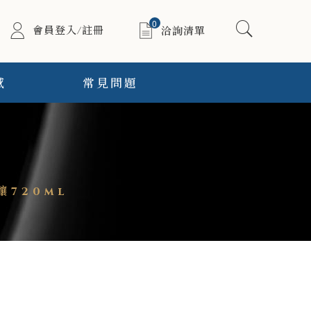
0
會員登入/註冊
洽詢清單
感
常見問題
釀720ml