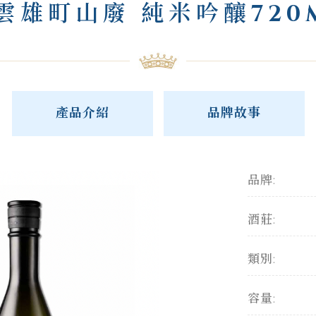
雲雄町山廢 純米吟釀720
產品介紹
品牌故事
品牌:
酒莊:
類別:
容量: