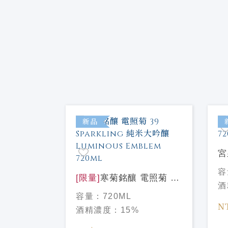
特價
新品
宮
N99 青
72
容
Sea純米吟
[限量]
寒菊銘釀 電照菊 39
酒
720ml
Sparkling 純米大吟釀
容量：
720ML
Luminous Emblem 720ml
N
酒精濃度：
15%