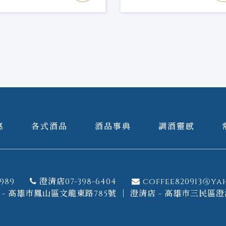
惠
各式酒品
酒品事典
調酒靈感
989
澄清店07-398-6404
coffee820913@ya
- 高雄市鳳山區文龍東路785號 ｜ 澄清店 - 高雄市三民區澄