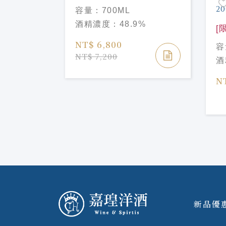
AGE 2006
Dalmore Vintage 2009
容量：
700ML
2024版
%
酒精濃度：
48.9%
[
系
NT$ 6,800
容
Si
NT$ 7,200
酒
Sy
Mo
N
新品優