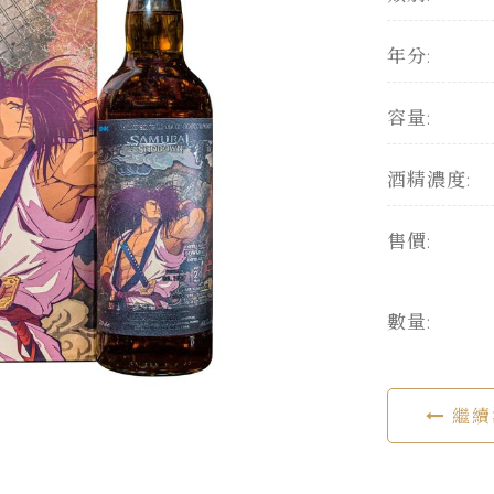
年分:
容量:
酒精濃度:
售價:
數量:
繼續