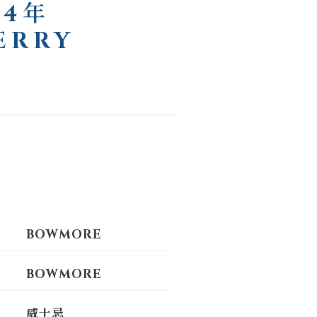
24年
ERRY
BOWMORE
BOWMORE
威士忌