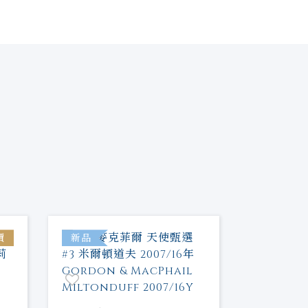
價
新品
新品
噶瑪蘭 金
一麥芽威
容量：
70