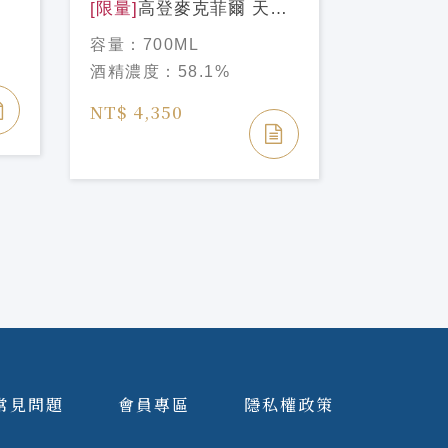
莉
[限量]
高登麥克菲爾 天使
酒精濃度
甄選#3 米爾頓道夫
容量：
700ML
2007/16年 Gordon &
NT$ 2,2
酒精濃度：
58.1%
MacPhail Miltonduff
NT$ 2,50
2007/16Y
NT$ 4,350
常見問題
會員專區
隱私權政策