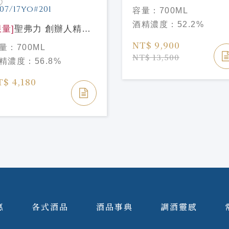
Signet Reserve PX雪
容量：
700ML
桶過桶 格蘭傑 稀印
酒精濃度：
52.2%
限量]
聖弗力 創辦人精選
列-慕赫2007/17年 #201
NT$ 9,900
量：
700ML
gnatory Vintage
NT$ 13,500
精濃度：
56.8%
mington Choice
rtlach 2007/17yo#201
T$ 4,180
惠
各式酒品
酒品事典
調酒靈感