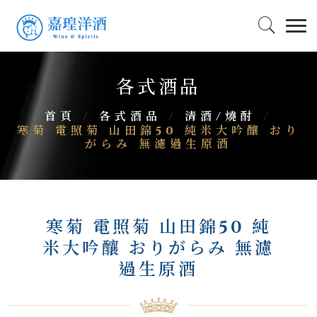
各式酒品
首頁
/
各式酒品
/
清酒/燒酎
/
寒菊 電照菊 山田錦50 純米大吟釀 おり
がらみ 無濾過生原酒
寒菊 電照菊 山田錦50 純
米大吟釀 おりがらみ 無濾
過生原酒