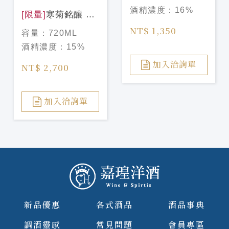
酒精濃度：
16%
[限量]
寒菊銘釀 電
照菊 39 Sparkling
NT$ 1,350
容量：
720ML
純米大吟釀
酒精濃度：
15%
Luminous
Emblem 720ml
加入洽詢單
NT$ 2,700
加入洽詢單
新品優惠
各式酒品
酒品事典
調酒靈感
常見問題
會員專區