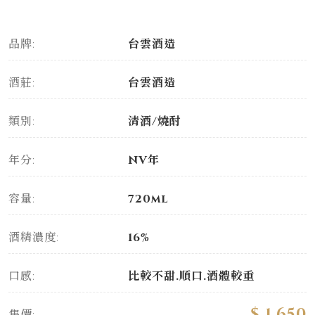
品牌:
台雲酒造
酒莊:
台雲酒造
類別:
清酒/燒酎
年分:
NV年
容量:
720ml
酒精濃度:
16%
口感:
比較不甜.順口.酒體較重
$ 1,650