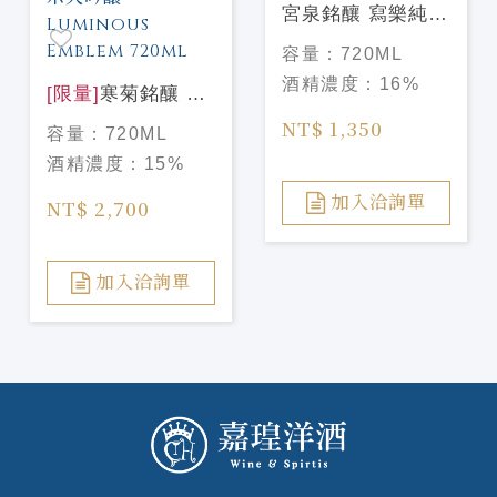
宮泉銘釀 寫樂純米
酒720ml
容量：
720ML
酒精濃度：
16%
[限量]
寒菊銘釀 電
照菊 39 Sparkling
NT$ 1,350
容量：
720ML
純米大吟釀
酒精濃度：
15%
Luminous
Emblem 720ml
加入洽詢單
NT$ 2,700
加入洽詢單