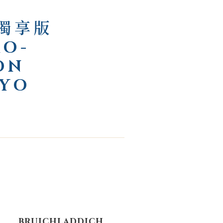
灣獨享版
RO-
ON
2YO
BRUICHLADDICH