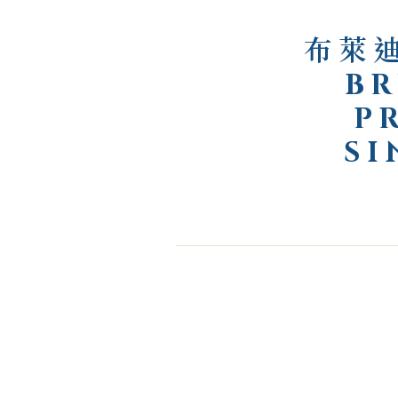
布萊迪
BR
P
SI