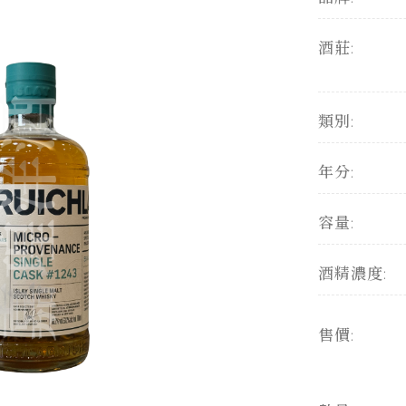
酒莊:
類別:
年分:
容量:
酒精濃度:
售價: