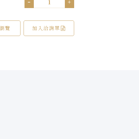
-
+
瀏覽
加入洽詢單