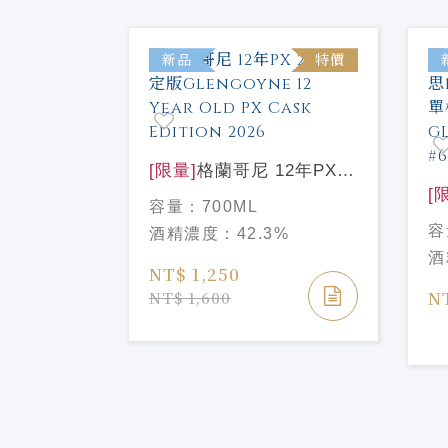
特價
新品
特價
普羅旺斯限
[限量]
格蘭哥尼 12年PX
et 12
2026限定版Glengoyne 12
[
容量：
700ML
ence
Year Old PX Cask
格
容
酒精濃度：
42.3%
Edition 2026
5
酒
S
NT$ 1,250
R
N
NT$ 1,600
5