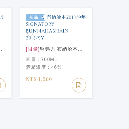
新品
新品
[限量]
聖弗力 布納哈本
2013/9年 SIGNATORY
[限量]
聖
容量：
700ML
BUNNAHABHAIN
SPEYSID
容量：
70
酒精濃度：
46%
2013/9Y
單桶原酒#
酒精濃度
SIGNAT
NT$ 1,500
SPEYSID
NT$ 8,7
#26