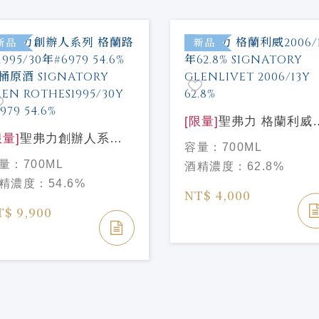
新品
新品
[限量]
聖弗力 格蘭利威
限量]
聖弗力創辦人系列
2006/15年62.8%
容量：
700ML
蘭路思1995/30年#6979
SIGNATORY
量：
700ML
酒精濃度：
62.8%
4.6%單桶原酒
GLENLIVET 2006/13Y
精濃度：
54.6%
IGNATORY GLEN
62.8%
NT$ 4,000
OTHES1995/30Y #6979
T$ 9,900
4.6%