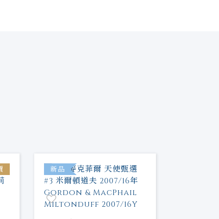
價
新品
新品
噶瑪蘭 金
一麥芽威
容量：
70