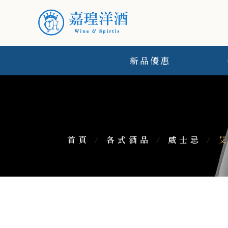
新品優惠
首頁
/
各式酒品
/
威士忌
/
艾