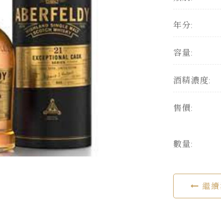
年分:
容量:
酒精濃度:
售價:
數量:
繼續