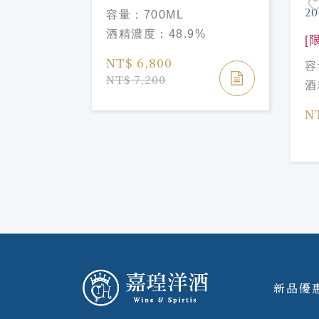
AGE 2006
Dalmore Vintage 2009
容量：
700ML
2024版
%
酒精濃度：
48.9%
[
系
NT$ 6,800
容
Si
NT$ 7,200
酒
Sy
Mo
N
新品優