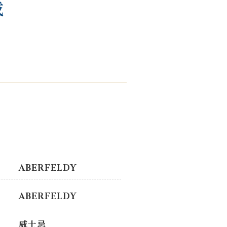
成
K
ABERFELDY
ABERFELDY
威士忌