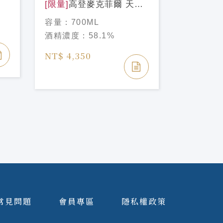
莉
[限量]
高登麥克菲爾 天使
酒精濃度
甄選#3 米爾頓道夫
容量：
700ML
2007/16年 Gordon &
NT$ 2,2
酒精濃度：
58.1%
MacPhail Miltonduff
NT$ 2,50
2007/16Y
NT$ 4,350
常見問題
會員專區
隱私權政策