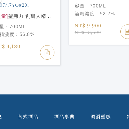
Signet Reserve PX雪
容量：
700ML
桶過桶 格蘭傑 稀印
酒精濃度：
52.2%
限量]
聖弗力 創辦人精選
列-慕赫2007/17年 #201
NT$ 9,900
量：
700ML
gnatory Vintage
NT$ 13,500
精濃度：
56.8%
mington Choice
rtlach 2007/17yo#201
T$ 4,180
惠
各式酒品
酒品事典
調酒靈感