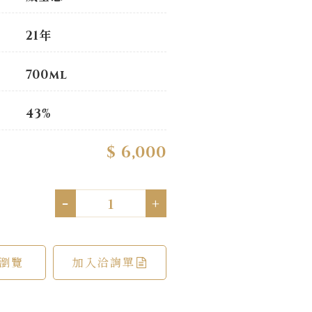
21年
700ml
43%
$ 6,000
-
+
瀏覽
加入洽詢單