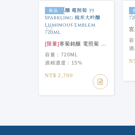
特價
新品
宮
N99 青
72
容
Sea純米吟
[限量]
寒菊銘釀 電照菊 39
酒
720ml
Sparkling 純米大吟釀
容量：
720ML
Luminous Emblem 720ml
N
酒精濃度：
15%
NT$ 2,700