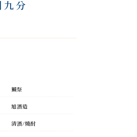
割九分
獺祭
旭酒造
清酒/燒酎