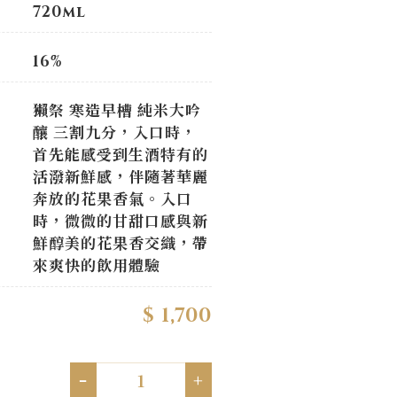
720ml
16%
獺祭 寒造早槽 純米大吟
釀 三割九分，入口時，
首先能感受到生酒特有的
活潑新鮮感，伴隨著華麗
奔放的花果香氣。入口
時，微微的甘甜口感與新
鮮醇美的花果香交織，帶
來爽快的飲用體驗
$ 1,700
-
+