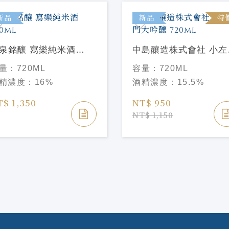
新品
新品
特
泉銘釀 寫樂純米酒
中島釀造株式會社 小左
0ml
門大吟釀 720ml
量：
720ML
容量：
720ML
精濃度：
16%
酒精濃度：
15.5%
T$ 1,350
NT$ 950
NT$ 1,150