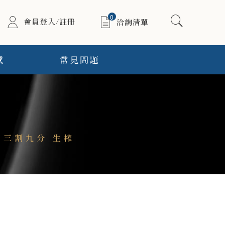
0
會員登入/註冊
洽詢清單
感
常見問題
 三割九分 生榨