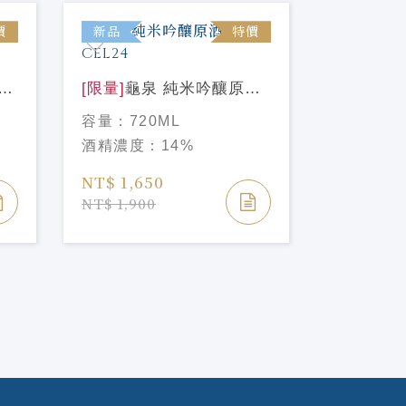
價
新品
特價
新品
衛
[限量]
龜泉 純米吟釀原酒
[限量]
花
CEL24
米大吟釀 
容量：
720ML
容量：
72
酒精濃度：
14%
酒精濃度
NT$ 1,650
NT$ 4,2
NT$ 1,900