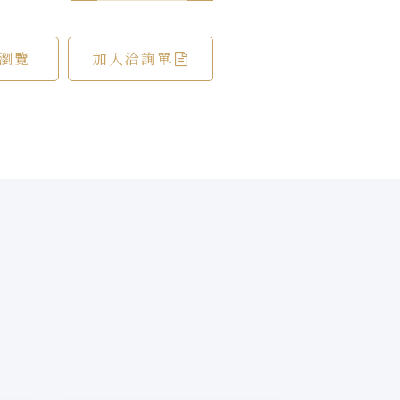
瀏覽
加入洽詢單