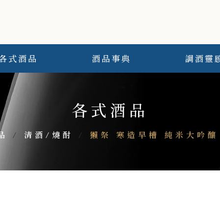
各式酒品
酒品事典
調酒靈
各式酒品
品
/
清酒/燒酎
/
獺祭 寒造早槽 純米大吟釀