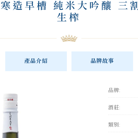
 寒造早槽 純米大吟釀 三
生榨
產品介紹
品牌故事
品牌:
酒莊:
類別: