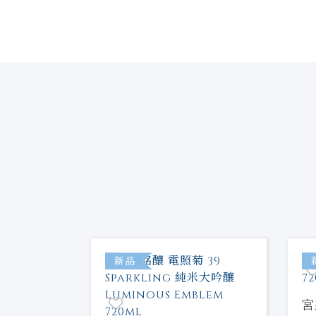
特價
新品
宮