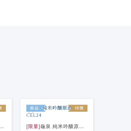
價
新品
特價
新品
衛
[限量]
龜泉 純米吟釀原酒
[限量]
花