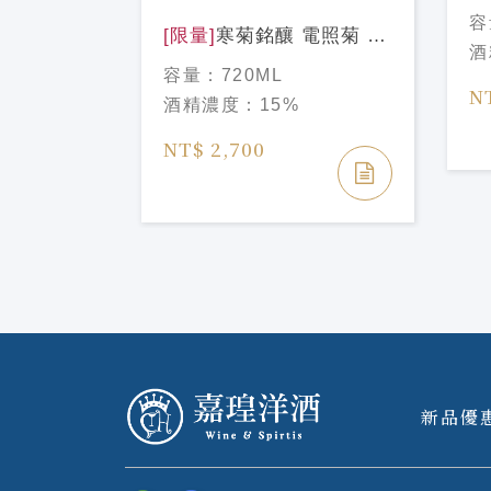
N99 青
72
容
Sea純米吟
[限量]
寒菊銘釀 電照菊 39
酒
720ml
Sparkling 純米大吟釀
容量：
720ML
Luminous Emblem 720ml
N
酒精濃度：
15%
NT$ 2,700
新品優