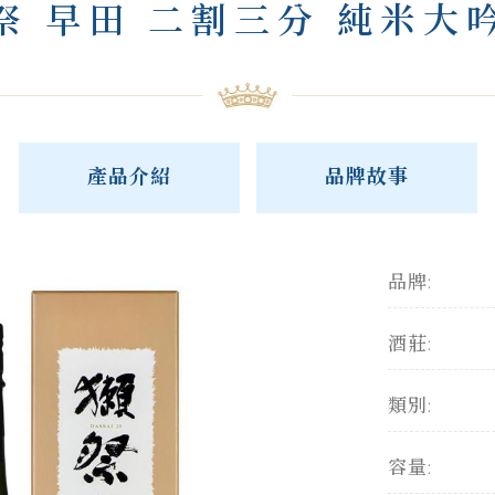
祭 早田 二割三分 純米大
產品介紹
品牌故事
品牌:
酒莊:
類別:
容量: