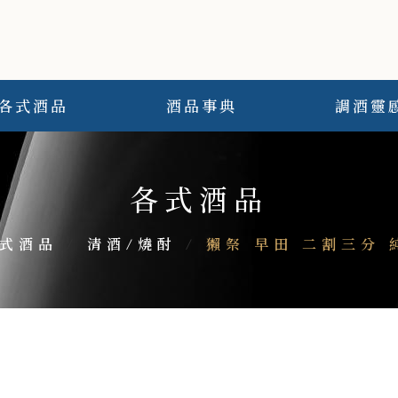
各式酒品
酒品事典
調酒靈
各式酒品
式酒品
/
清酒/燒酎
/
獺祭 早田 二割三分