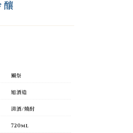
吟釀
獺祭
旭酒造
清酒/燒酎
720ml