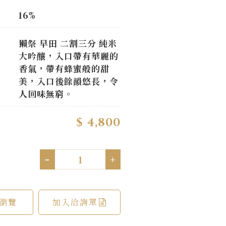
16%
獺祭 早田 二割三分 純米
大吟釀，入口帶有華麗的
香氣，帶有蜂蜜般的甜
美，入口後餘韻悠長，令
人回味無窮。
$ 4,800
-
+
瀏覽
加入洽詢單