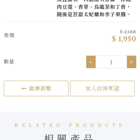
肉豆蔻、香草、烏龍茶和丁香，
隨後是苦甜太妃糖和李子果醬。​
$ 2,188
售價:
$ 1,950
-
+
數量:
繼續瀏覽
加入洽詢單
RELATED PRODUCTS
相關產品