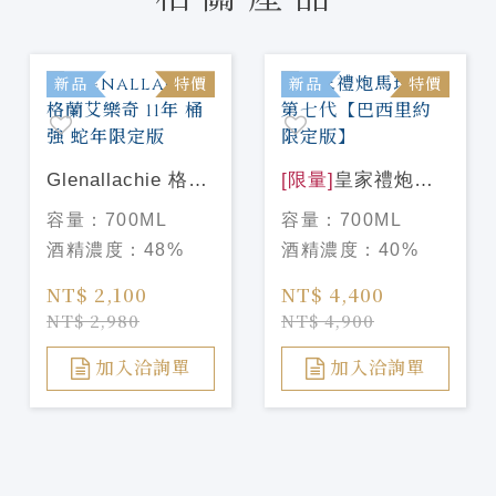
新品
特價
新品
特價
Glenallachie 格蘭
[限量]
皇家禮炮馬
艾樂奇 11年 桶強
球系列第七代【巴
容量：
700ML
容量：
700ML
蛇年限定版
西里約限定版】
酒精濃度：
48%
酒精濃度：
40%
NT$ 2,100
NT$ 4,400
NT$ 2,980
NT$ 4,900
加入洽詢單
加入洽詢單