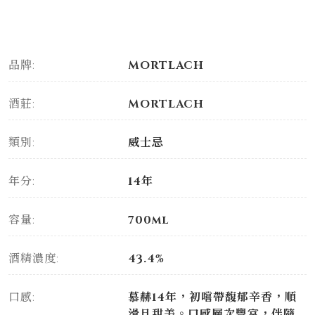
品牌:
MORTLACH
酒莊:
MORTLACH
類別:
威士忌
年分:
14年
容量:
700ml
酒精濃度:
43.4%
口感:
慕赫14年，初嚐帶馥郁辛香，順
滑且甜美。口感層次豐富，伴隨