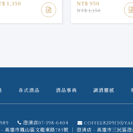
T$ 1,350
NT$ 950
NT$ 1,150
惠
各式酒品
酒品事典
調酒靈感
989
澄清店07-398-6404
coffee820913@ya
- 高雄市鳳山區文龍東路785號 ｜ 澄清店 - 高雄市三民區澄