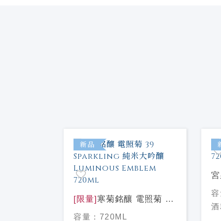
特價
新品
宮
N99 青
72
容
Sea純米吟
[限量]
寒菊銘釀 電照菊 39
酒
720ml
Sparkling 純米大吟釀
容量：
720ML