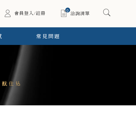
0
會員登入/註冊
洽詢清單
感
常見問題
生酛仕込