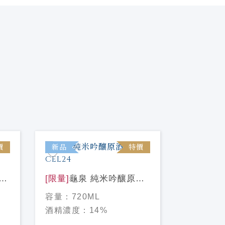
價
新品
特價
新品
衛
[限量]
龜泉 純米吟釀原酒
[限量]
花
CEL24
米大吟釀 
容量：
720ML
容量：
72
酒精濃度：
14%
酒精濃度