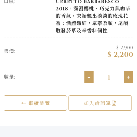
口感:
Ceretto Barbaresco
2018，瀰漫櫻桃、巧克力與咖啡
的香氣，末端飄出淡淡的玫瑰花
香；酒體纖細，單寧柔順，尾韻
散發菸草及辛香料個性
$ 2,900
售價:
$ 2,200
-
+
數量:
繼續瀏覽
加入洽詢單