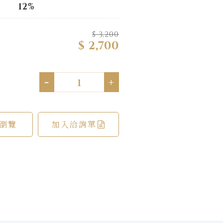
12%
$ 3,200
$ 2,700
-
+
瀏覽
加入洽詢單