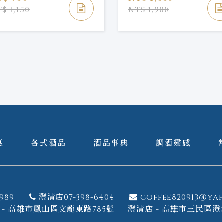
$ 1,150
NT$ 1,900
惠
各式酒品
酒品事典
調酒靈感
989
澄清店07-398-6404
coffee820913@ya
- 高雄市鳳山區文龍東路785號 ｜ 澄清店 - 高雄市三民區澄