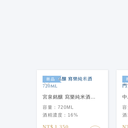
新品
宮泉銘釀 寫樂純米酒
中
720ml
門
容量：
720ML
容
電照菊 39
酒精濃度：
16%
酒
米大吟釀
em 720ml
NT$ 1,350
N