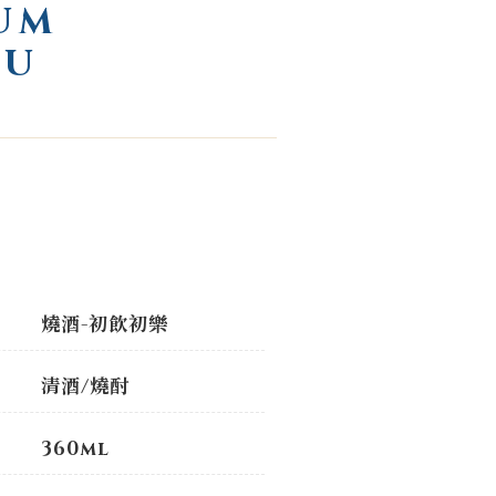
UM
JU
燒酒-初飲初樂
清酒/燒酎
360ml