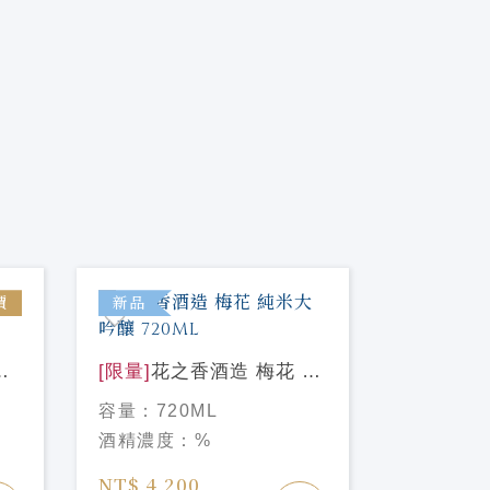
價
新品
新品
酒
[限量]
花之香酒造 梅花 純
米大吟釀 720ML
[限量]
寒菊
容量：
720ML
99 凪 
容量：
72
酒精濃度：
%
濾過生原酒
酒精濃度
NT$ 4,200