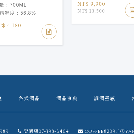
列-慕赫2007/17年 #201
NT$ 9,900
量：
700ML
gnatory Vintage
NT$ 13,500
精濃度：
56.8%
mington Choice
rtlach 2007/17yo#201
T$ 4,180
惠
各式酒品
酒品事典
調酒靈感
989
澄清店07-398-6404
coffee820913@ya