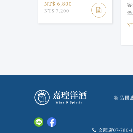
系
NT$ 6,800
容
Si
NT$ 7,200
酒
Sy
Mo
N
新品優
文龍店07-780-1