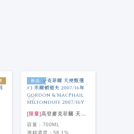
價
新品
新品
噶瑪蘭 金
一麥芽威
容量：
70
莉
[限量]
高登麥克菲爾 天使
酒精濃度
甄選#3 米爾頓道夫
容量：
700ML
2007/16年 Gordon &
NT$ 2,2
酒精濃度：
58.1%