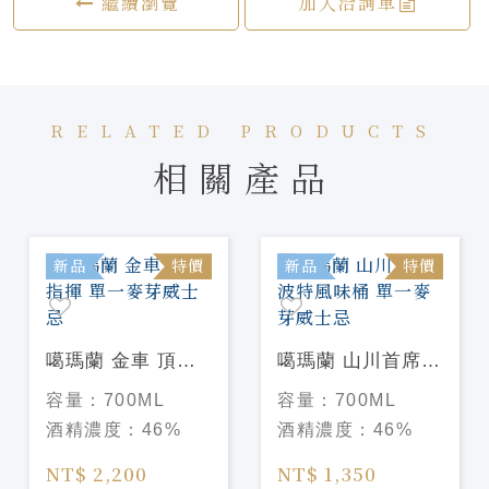
繼續瀏覽
加入洽詢單
RELATED PRODUCTS
相關產品
新品
特價
新品
特價
噶瑪蘭 金車 頂級
噶瑪蘭 山川首席
指揮 單一麥芽威士
波特風味桶 單一麥
容量：
700ML
容量：
700ML
忌
芽威士忌
酒精濃度：
46%
酒精濃度：
46%
NT$ 2,200
NT$ 1,350