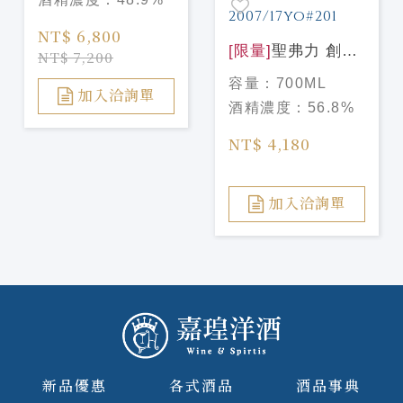
NT$ 6,800
[限量]
聖弗力 創辦
NT$ 7,200
人精選系列-慕赫
容量：
700ML
2007/17年 #201
加入洽詢單
酒精濃度：
56.8%
Signatory Vintage
Symington Choice
NT$ 4,180
Mortlach
2007/17yo#201
加入洽詢單
新品優惠
各式酒品
酒品事典