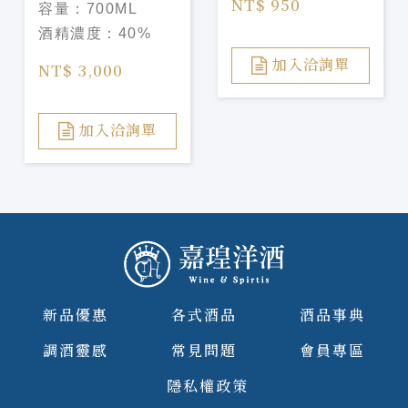
NT$ 950
容量：
700ML
Abuelo XV
酒精濃度：
40%
Napoleon Cognac
Cask Finish
加入洽詢單
NT$ 3,000
加入洽詢單
新品優惠
各式酒品
酒品事典
調酒靈感
常見問題
會員專區
隱私權政策