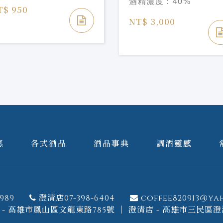
酒精濃度：
40%
T$ 950
NT$ 3,000
惠
各式酒品
酒品事典
調酒靈感
989
澄清店07-398-6404
coffee820913@ya
- 高雄市鳳山區文龍東路785號 ｜ 澄清店 - 高雄市三民區澄