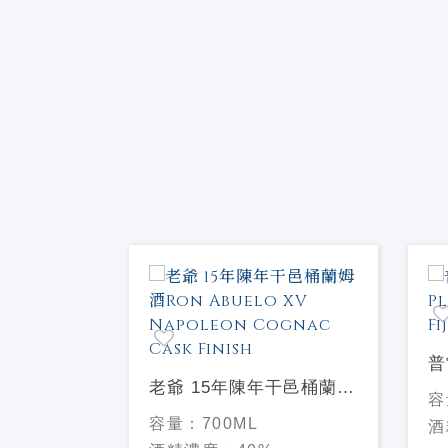
年迷你組
普
老爺 15年陳年干邑桶蘭姆
Pl
容
酒Ron Abuelo XV
R
容量：
700ML
酒
Napoleon Cognac Cask