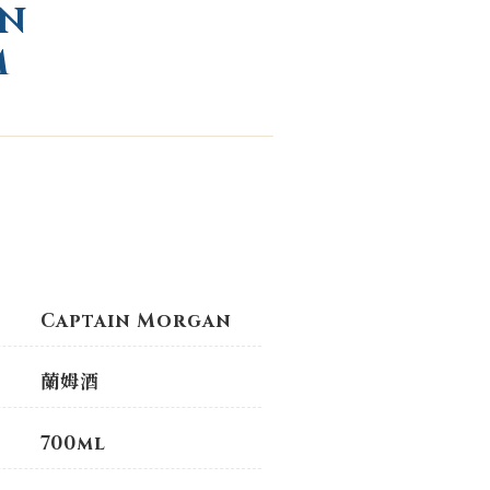
N
M
Captain Morgan
蘭姆酒
700ml