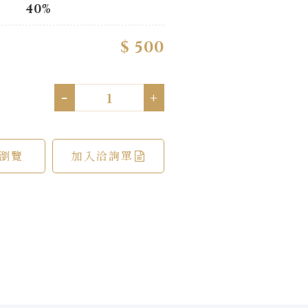
40%
$ 500
-
+
瀏覽
加入洽詢單