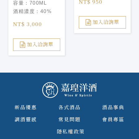
NT$ 950
容量：
700ML
Abuelo XV
酒精濃度：
40%
Napoleon Cognac
Cask Finish
加入洽詢單
NT$ 3,000
加入洽詢單
新品優惠
各式酒品
酒品事典
調酒靈感
常見問題
會員專區
隱私權政策