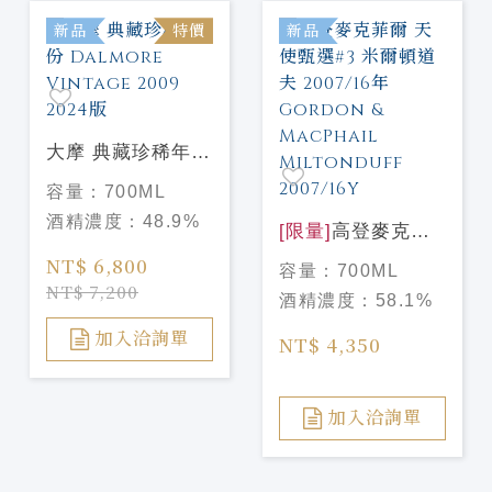
新品
特價
新品
大摩 典藏珍稀年份
Dalmore Vintage
容量：
700ML
2009 2024版
酒精濃度：
48.9%
[限量]
高登麥克菲
爾 天使甄選#3 米
NT$ 6,800
容量：
700ML
爾頓道夫 2007/16
NT$ 7,200
酒精濃度：
58.1%
年 Gordon &
MacPhail
加入洽詢單
NT$ 4,350
Miltonduff
2007/16Y
加入洽詢單