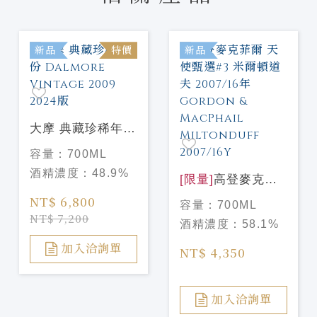
新品
特價
新品
大摩 典藏珍稀年份
Dalmore Vintage
容量：
700ML
2009 2024版
酒精濃度：
48.9%
[限量]
高登麥克菲
爾 天使甄選#3 米
NT$ 6,800
容量：
700ML
爾頓道夫 2007/16
NT$ 7,200
酒精濃度：
58.1%
年 Gordon &
MacPhail
加入洽詢單
NT$ 4,350
Miltonduff
2007/16Y
加入洽詢單