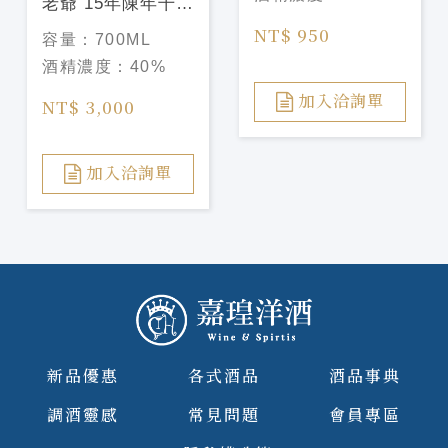
老爺 15年陳年干邑
桶蘭姆酒Ron
NT$ 950
容量：
700ML
Abuelo XV
酒精濃度：
40%
Napoleon Cognac
Cask Finish
加入洽詢單
NT$ 3,000
加入洽詢單
新品優惠
各式酒品
酒品事典
調酒靈感
常見問題
會員專區