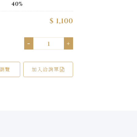
40%
$ 1,100
-
+
瀏覽
加入洽詢單