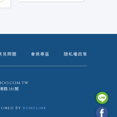
常見問題
會員專區
隱私權政策
hoo.com.tw
清路381號
igned By
Bondlink