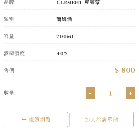
品牌:
Clement 克萊蒙
類別:
蘭姆酒
容量:
700ml
酒精濃度:
40%
$ 800
售價:
-
+
數量:
繼續瀏覽
加入洽詢單