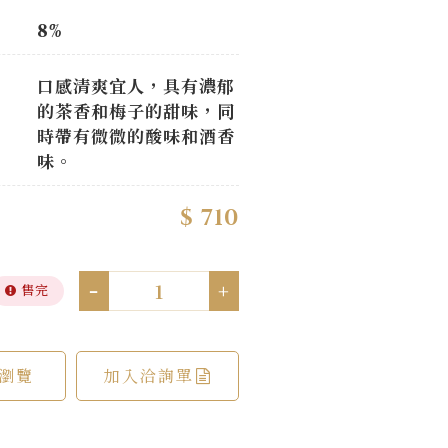
8%
口感清爽宜人，具有濃郁
的茶香和梅子的甜味，同
時帶有微微的酸味和酒香
味。
$ 710
-
+
售完
瀏覽
加入洽詢單