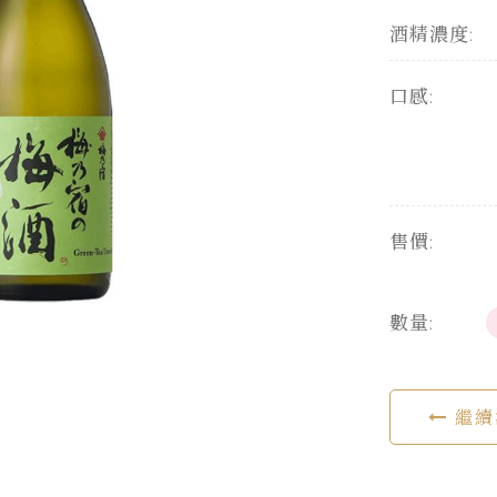
酒精濃度:
口感:
售價:
數量:
繼續