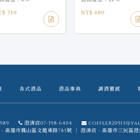
T$ 710
NT$ 680
惠
各式酒品
酒品事典
調酒靈感
989
澄清店07-398-6404
coffee820913@ya
- 高雄市鳳山區文龍東路785號 ｜ 澄清店 - 高雄市三民區澄