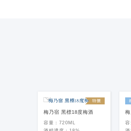
特價
梅乃宿 黑標18度梅酒
梅
容量：
720ML
容
酒精濃度：
18%
酒