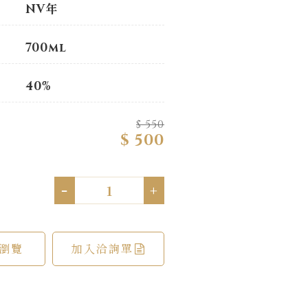
NV年
700ml
40%
$ 550
$ 500
-
+
瀏覽
加入洽詢單