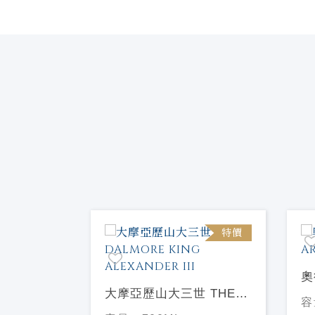
特價
特價
奧
大摩亞歷山大三世 THE
A
容
AN
DALMORE KING