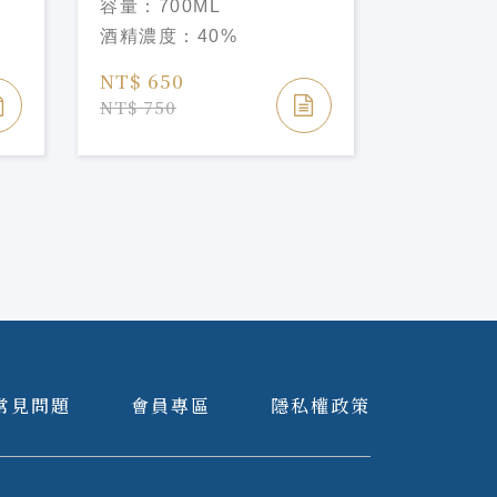
容量：
700ML
容量：
70
CASK EDITION
CASK
酒精濃度：
40%
酒精濃度
NT$ 650
NT$ 580
NT$ 750
NT$ 700
常見問題
會員專區
隱私權政策