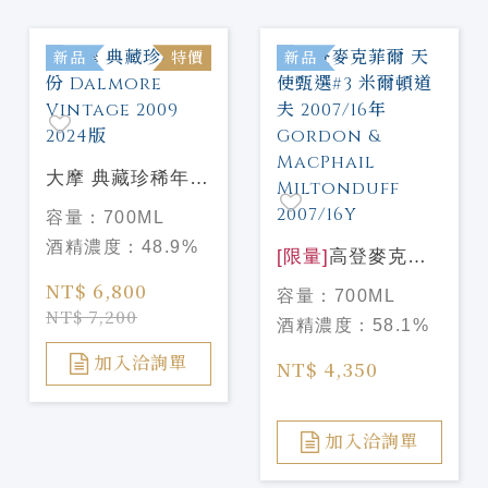
新品
特價
新品
大摩 典藏珍稀年份
Dalmore Vintage
容量：
700ML
2009 2024版
酒精濃度：
48.9%
[限量]
高登麥克菲
爾 天使甄選#3 米
NT$ 6,800
容量：
700ML
爾頓道夫 2007/16
NT$ 7,200
酒精濃度：
58.1%
年 Gordon &
MacPhail
加入洽詢單
NT$ 4,350
Miltonduff
2007/16Y
加入洽詢單