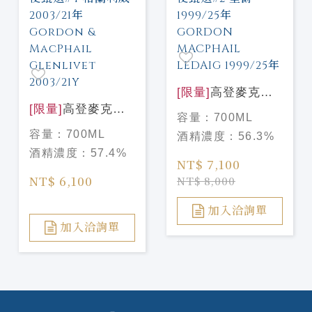
[限量]
高登麥克菲
[限量]
高登麥克菲
爾 天使甄選#2 里
容量：
700ML
爾 天使甄選#4 格
爵1999/25年
容量：
700ML
酒精濃度：
56.3%
蘭利威 2003/21年
GORDON
酒精濃度：
57.4%
Gordon &
MACPHAIL
NT$ 7,100
MacPhail
LEDAIG 1999/25
NT$ 6,100
NT$ 8,000
Glenlivet
年
2003/21Y
加入洽詢單
加入洽詢單