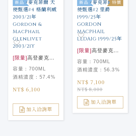
新品
新品
特價
[限量]
高登麥克菲
[限量]
高登麥克菲
爾 天使甄選#2 里
容量：
700ML
爾 天使甄選#4 格
爵1999/25年
容量：
700ML
酒精濃度：
56.3%
蘭利威 2003/21年
GORDON
酒精濃度：
57.4%
Gordon &
MACPHAIL
NT$ 7,100
MacPhail
LEDAIG 1999/25
NT$ 6,100
NT$ 8,000
Glenlivet
年
2003/21Y
加入洽詢單
加入洽詢單