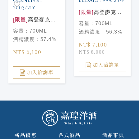
[限量]
高登麥克菲
[限量]
高登麥克菲
爾 天使甄選#2 里
容量：
700ML
爾 天使甄選#4 格
爵1999/25年
容量：
700ML
酒精濃度：
56.3%
蘭利威 2003/21年
GORDON
酒精濃度：
57.4%
Gordon &
MACPHAIL
NT$ 7,100
MacPhail
LEDAIG 1999/25
NT$ 6,100
NT$ 8,000
Glenlivet
年
2003/21Y
加入洽詢單
加入洽詢單
新品優惠
各式酒品
酒品事典