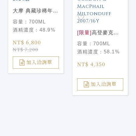
大摩 典藏珍稀年份
Dalmore Vintage
容量：
700ML
2009 2024版
酒精濃度：
48.9%
[限量]
高登麥克菲
爾 天使甄選#3 米
NT$ 6,800
容量：
700ML
爾頓道夫 2007/16
NT$ 7,200
酒精濃度：
58.1%
年 Gordon &
MacPhail
加入洽詢單
NT$ 4,350
Miltonduff
2007/16Y
加入洽詢單