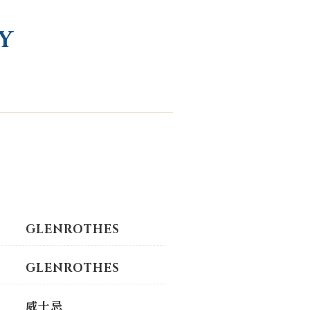
Y
GLENROTHES
GLENROTHES
威士忌