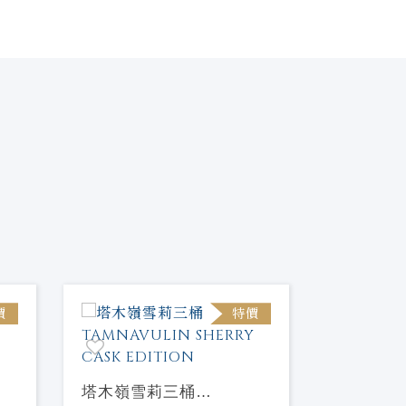
價
特價
塔木嶺雪莉三桶
塔木嶺雙