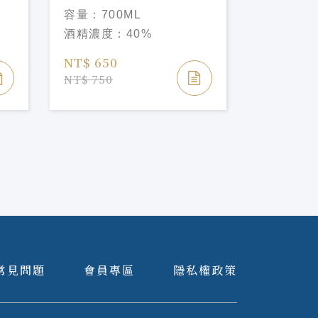
TAMNAVULIN SHERRY
TAMNAV
容量：
700ML
容量：
70
CASK EDITION
CASK
酒精濃度：
40%
酒精濃度
NT$ 650
NT$ 580
NT$ 750
NT$ 700
常見問題
會員專區
隱私權政策