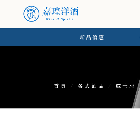
新品優惠
首頁
/
各式酒品
/
威士忌