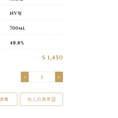
NV年
700ml
48.8%
$ 1,450
-
+
瀏覽
加入洽詢單