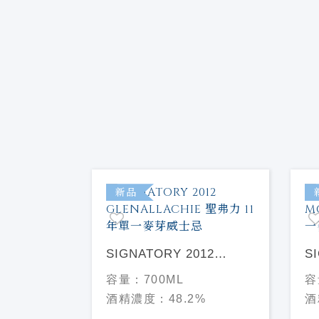
新品
012
SIGNATORY 2012
S
 聖弗力 12
GLENALLACHIE 聖弗力
M
容量：
700ML
容
士忌
11年單一麥芽威士忌
單
%
酒精濃度：
48.2%
酒