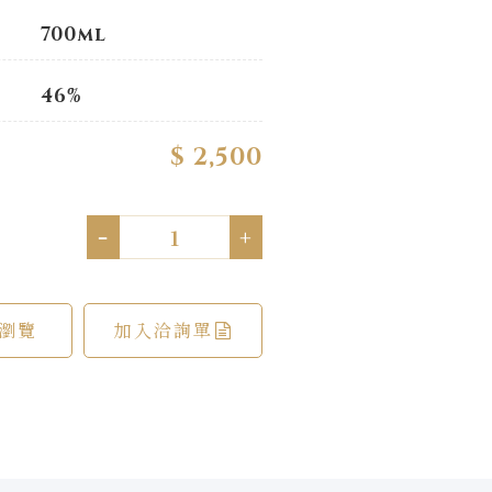
700ml
46%
$ 2,500
-
+
瀏覽
加入洽詢單