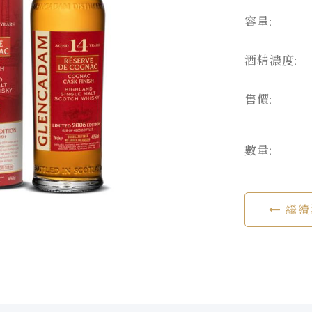
容量:
酒精濃度:
售價:
數量:
繼續