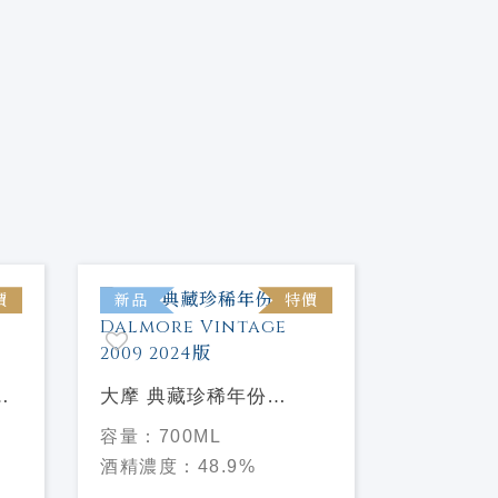
價
新品
特價
新品
份
大摩 典藏珍稀年份
06
Dalmore Vintage 2009
[限量]
高
容量：
700ML
2024版
甄選#3 
容量：
70
酒精濃度：
48.9%
2007/16
酒精濃度