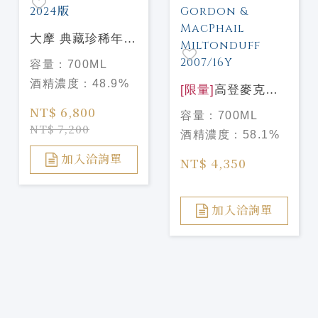
大摩 典藏珍稀年份
Dalmore Vintage
容量：
700ML
2009 2024版
酒精濃度：
48.9%
[限量]
高登麥克菲
爾 天使甄選#3 米
NT$ 6,800
容量：
700ML
爾頓道夫 2007/16
NT$ 7,200
酒精濃度：
58.1%
年 Gordon &
MacPhail
加入洽詢單
NT$ 4,350
Miltonduff
2007/16Y
加入洽詢單