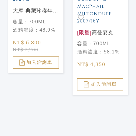
大摩 典藏珍稀年份
Dalmore Vintage
容量：
700ML
2009 2024版
酒精濃度：
48.9%
[限量]
高登麥克菲
爾 天使甄選#3 米
NT$ 6,800
容量：
700ML
爾頓道夫 2007/16
NT$ 7,200
酒精濃度：
58.1%
年 Gordon &
MacPhail
加入洽詢單
NT$ 4,350
Miltonduff
2007/16Y
加入洽詢單