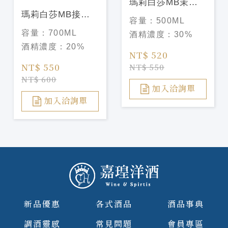
瑪莉白莎MB茉莉
瑪莉白莎MB接骨
花香甜酒 Marie
容量：
500ML
木花香甜酒 Marie
Brizard Jasmin
容量：
700ML
酒精濃度：
30%
Brizard
Liqueu
酒精濃度：
20%
Elderflower
NT$ 520
Liqueu
NT$ 550
NT$ 550
NT$ 600
加入洽詢單
加入洽詢單
新品優惠
各式酒品
酒品事典
調酒靈感
常見問題
會員專區