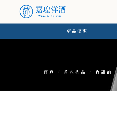
新品優惠
首頁
/
各式酒品
/
香甜酒