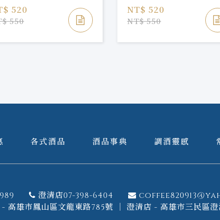
T$ 520
NT$ 520
$ 550
NT$ 550
惠
各式酒品
酒品事典
調酒靈感
989
澄清店07-398-6404
coffee820913@ya
- 高雄市鳳山區文龍東路785號 ｜ 澄清店 - 高雄市三民區澄