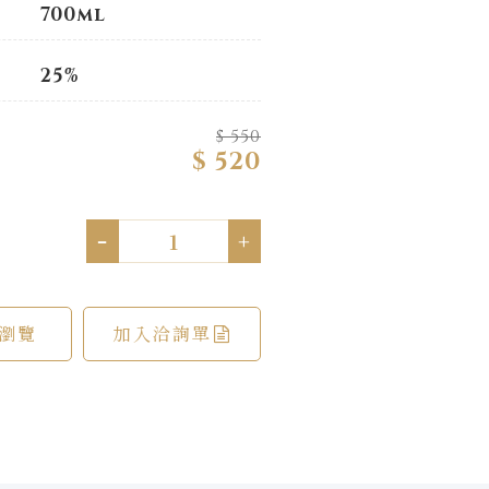
700ml
25%
$ 550
$ 520
-
+
瀏覽
加入洽詢單