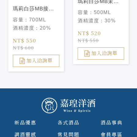
瑪莉白莎MB茉莉
瑪莉白莎MB接骨
花香甜酒 Marie
容量：
500ML
木花香甜酒 Marie
Brizard Jasmin
容量：
700ML
酒精濃度：
30%
Brizard
Liqueu
酒精濃度：
20%
Elderflower
NT$ 520
Liqueu
NT$ 550
NT$ 550
NT$ 600
加入洽詢單
加入洽詢單
新品優惠
各式酒品
酒品事典
調酒靈感
常見問題
會員專區