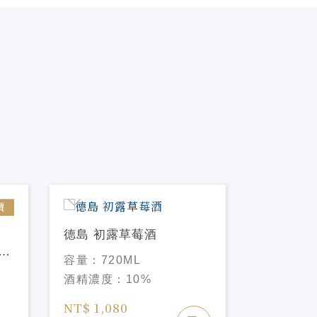
價
新品
德島 初露草莓酒
容量：
720ML
大七酒造 Si
酒精濃度：
10%
生酛 氣泡梅
容量：
30
NT$ 1,080
酒精濃度