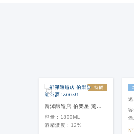
特價
遠
E / Y
新澤釀造店 伯樂星 薰的
容
紅茶酒 1800ml
容量：
1800ML
酒
酒精濃度：
12%
N