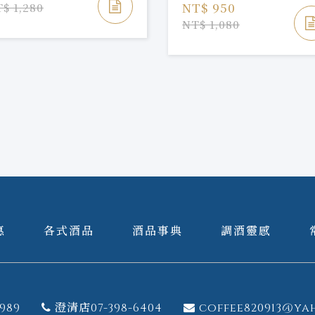
NT$ 950
$ 1,280
NT$ 1,080
惠
各式酒品
酒品事典
調酒靈感
989
澄清店07-398-6404
coffee820913@ya