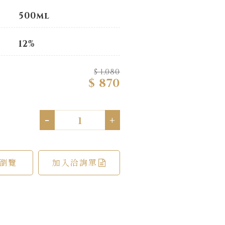
500ml
12%
$ 1,080
$ 870
-
+
瀏覽
加入洽詢單