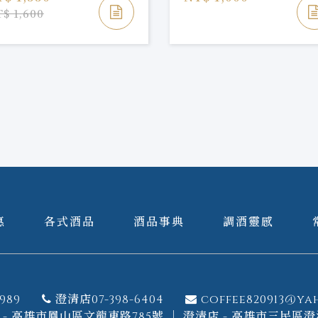
$ 1,600
惠
各式酒品
酒品事典
調酒靈感
989
澄清店07-398-6404
coffee820913@ya
- 高雄市鳳山區文龍東路785號 ｜ 澄清店 - 高雄市三民區澄