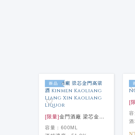
特價
新品
[
酒
容
[限量]
金門酒廠 梁芯金門
酒
者桶陳金門
高粱酒 Kinmen Kaoliang
容量：
600ML
ithear
Liang Xin Kaoliang
N