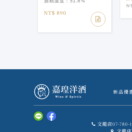
酒精濃度：
51.8%
ed
Liquor
NT
%
g Liquor
NT$ 890
新品優
文龍店07-780-1
文龍店 