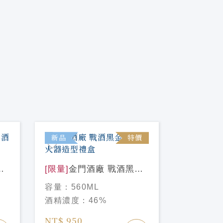
新品
特價
新品
門
[限量]
金門酒廠 戰酒黑金
[限量]
金
龍 滅火器造型禮盒
室 自圓
容量：
560ML
容量：
75
太妃1.0)
酒精濃度：
46%
酒精濃度
NT$ 950
NT$ 4,2