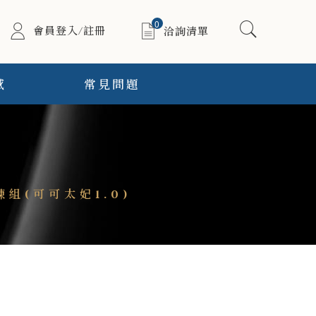
0
會員登入/註冊
洽詢清單
感
常見問題
組(可可太妃1.0)