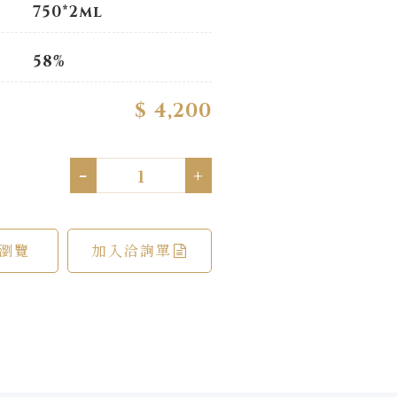
750*2ml
58%
$ 4,200
-
+
瀏覽
加入洽詢單